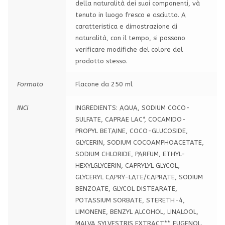
della naturalità dei suoi componenti, và
tenuto in luogo fresco e asciutto. A
caratteristica e dimostrazione di
naturalità, con il tempo, si possono
verificare modifiche del colore del
prodotto stesso.
Formato
Flacone da 250 ml
INCI
INGREDIENTS: AQUA, SODIUM COCO-
SULFATE, CAPRAE LAC*, COCAMIDO-
PROPYL BETAINE, COCO-GLUCOSIDE,
GLYCERIN, SODIUM COCOAMPHOACETATE,
SODIUM CHLORIDE, PARFUM, ETHYL-
HEXYLGLYCERIN, CAPRYLYL GLYCOL,
GLYCERYL CAPRY-LATE/CAPRATE, SODIUM
BENZOATE, GLYCOL DISTEARATE,
POTASSIUM SORBATE, STERETH-4,
LIMONENE, BENZYL ALCOHOL, LINALOOL,
MALVA SYLVESTRIS EXTRACT**, EUGENOL.