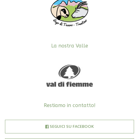
essere
scelte
nella
pagina
del
La nostra Valle
prodotto
Restiamo in contatto!
SEGUICI SU FACEBOOK