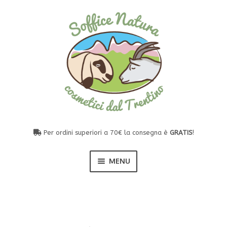
Vai
Vai
alla
al
navigazione
contenuto
Per ordini superiori a 70€ la consegna è
GRATIS
!
MENU
I nostri prodotti naturali
Esp
il
men