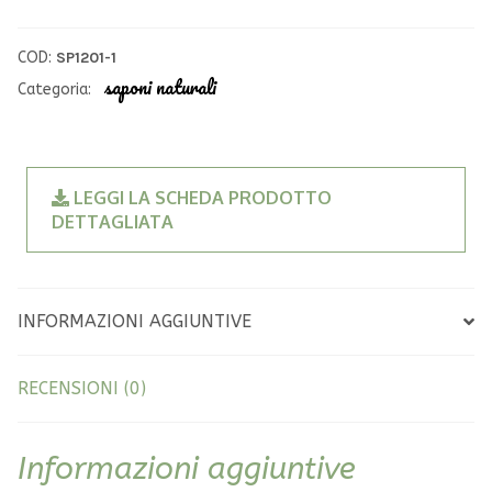
mani
e
e
r
COD:
SP1201-1
viso
n
saponi naturali
Categoria:
al
a
Pino
t
quantità
i
LEGGI LA SCHEDA PRODOTTO
v
DETTAGLIATA
e
:
INFORMAZIONI AGGIUNTIVE
RECENSIONI (0)
Informazioni aggiuntive