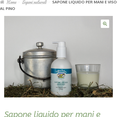
Home
Saponi naturali
SAPONE LIQUIDO PER MANI E VISO
La nostra azienda agricola
chil
AL PINO
Italiano
Esp
il
men
chil
Sapone liquido per mani e