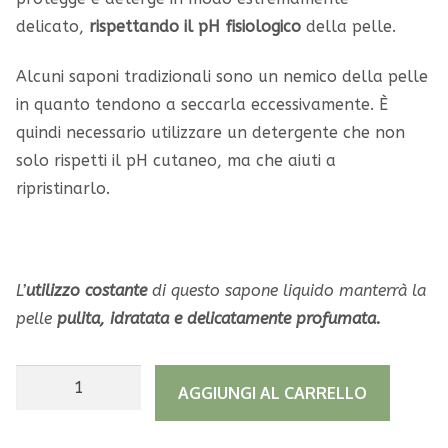
delicato,
rispettando il pH fisiologico
della pelle.
Alcuni saponi tradizionali sono un nemico della pelle
in quanto tendono a seccarla eccessivamente. È
quindi necessario utilizzare un detergente che non
solo rispetti il pH cutaneo, ma che aiuti a
ripristinarlo.
L’
utilizzo costante
di questo sapone liquido manterrà la
pelle
pulita, idratata e delicatamente profumata.
Sapone
A
AGGIUNGI AL CARRELLO
liquido
l
per
t