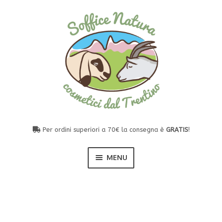
Vai
Vai
alla
al
navigazione
contenuto
Per ordini superiori a 70€ la consegna è
GRATIS
!
MENU
I nostri prodotti naturali
Esp
il
men