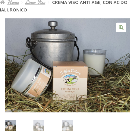
Home
Linea Viso
CREMA VISO ANTI AGE, CON ACIDO
La nostra azienda agricola
chil
IALURONICO
Italiano
Esp
il
men
chil