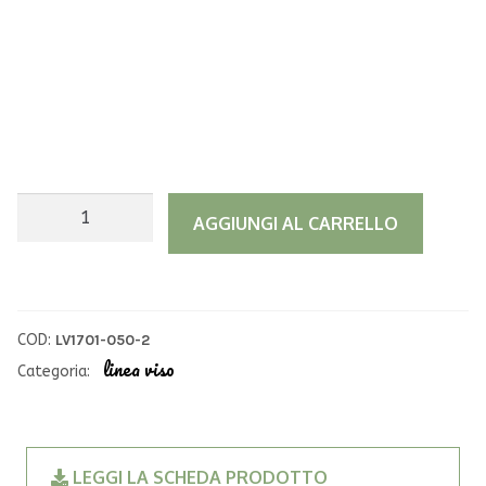
Crema
A
AGGIUNGI AL CARRELLO
viso
l
Anti
t
Age,
e
con
r
COD:
LV1701-050-2
Acido
n
linea viso
Categoria:
Ialuronico
a
quantità
t
i
LEGGI LA SCHEDA PRODOTTO
v