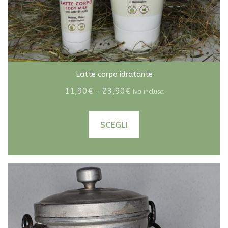
Latte corpo idratante
Fascia
11,90
€
-
23,90
€
Iva inclusa
di
Questo
prezzo:
SCEGLI
prodotto
da
ha
11,90€
più
a
varianti.
23,90€
Le
opzioni
possono