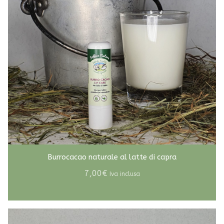
essere
scelte
nella
pagina
del
prodotto
Burrocacao naturale al latte di capra
7,00
€
Iva inclusa