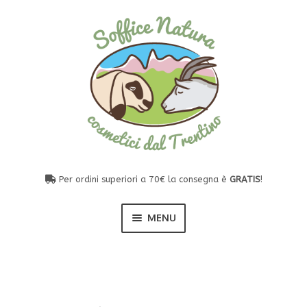
Vai
Vai
alla
al
navigazione
contenuto
Per ordini superiori a 70€ la consegna è
GRATIS
!
MENU
I nostri prodotti naturali
Esp
il
men