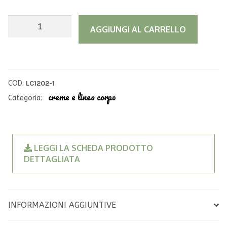
Burrocacao
A
AGGIUNGI AL CARRELLO
naturale
l
al
t
latte
e
di
r
COD:
LC1202-1
capra
n
creme e linea corpo
Categoria:
SPF
a
50
t
quantità
i
LEGGI LA SCHEDA PRODOTTO
v
DETTAGLIATA
e
:
INFORMAZIONI AGGIUNTIVE