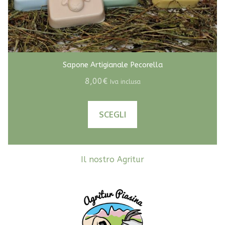
Sapone Artigianale Pecorella
8,00
€
Iva inclusa
Questo
SCEGLI
prodotto
ha
più
Il nostro Agritur
varianti.
Le
opzioni
possono
essere