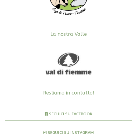
scelte
nella
pagina
del
La nostra Valle
prodotto
Restiamo in contatto!
SEGUICI SU FACEBOOK
SEGUICI SU INSTAGRAM